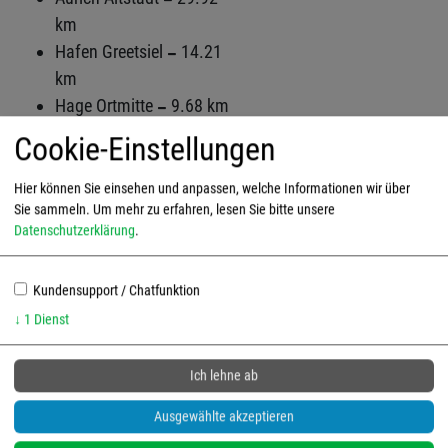
km
Hafen Greetsiel
14.21
km
Hage Ortmitte
9.68 km
Nord Apotheke
3.64 km
Cookie-Einstellungen
Bewertungen und Lage
Hier können Sie einsehen und anpassen, welche Informationen wir über
Sie sammeln.
Um mehr zu erfahren, lesen Sie bitte unsere
Datenschutzerklärung
.
Ich stimme der Verarbeitung von Daten
Kundensupport / Chatfunktion
(insbesondere meiner IP-Adresse) und deren
↓
1
Dienst
Übertragung außerhalb der EU durch Google
Maps und/oder OpenStreetMaps zu, um die Karte
Ich lehne ab
anzuzeigen.
Mehr erfahren
Ausgewählte akzeptieren