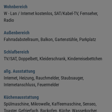
Wohnbereich
W - Lan / Internet kostenlos,
SAT/Kabel-TV,
Fernseher,
Radio
Außenbereich
Fahrradabstellraum,
Balkon,
Gartenstühle,
Parkplatz
Schlafbereich
TV/SAT,
Doppelbett,
Kleiderschrank,
Kinderreisebettchen
allg. Ausstattung
Internet,
Heizung,
Rauchmelder,
Staubsauger,
Internetanschluss,
Feuermelder
Küchenausstattung
Spülmaschine,
Mikrowelle,
Kaffeemaschine,
Senseo,
Toaster,
Gefrierfach,
Backofen,
Küche,
Wasserkocher,