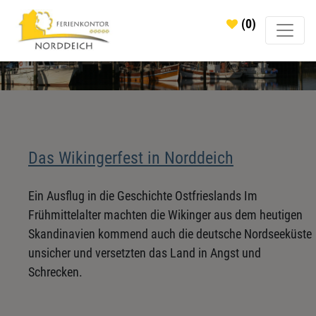
(0)
Das Wikingerfest in Norddeich
Ein Ausflug in die Geschichte Ostfrieslands Im
Frühmittelalter machten die Wikinger aus dem heutigen
Skandinavien kommend auch die deutsche Nordseeküste
unsicher und versetzten das Land in Angst und
Schrecken.