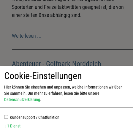
Sportarten und Freizeitaktivitäten geeignet ist, die von
einer steifen Brise abhängig sind.
Weiterlesen ...
Abenteuer - Golfpark Norddeich
Cookie-Einstellungen
Der ganz besondere Golfparcours – Abenteuer-Golfpark
Norddeich Norddeich, der bekannteste Stadtteil der
Hier können Sie einsehen und anpassen, welche Informationen wir über
Sie sammeln.
Um mehr zu erfahren, lesen Sie bitte unsere
ostfriesischen Stadt Norden, erfreut sich mit seiner
Datenschutzerklärung
.
hervorragenden Küstenlage besonderer Beliebtheit. Rund
1,6 Millionen Feriengäste genießen hier jährlich das
Kundensupport / Chatfunktion
wohltuende Klima.
↓
1
Dienst