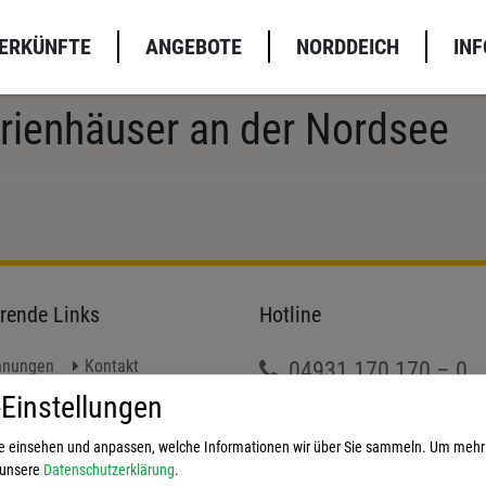
TERKÜNFTE
ANGEBOTE
NORDDEICH
INF
rienhäuser an der Nordsee
rende Links
Hotline
hnungen
Kontakt
04931 170 170 – 0
m
Datenschutz
Einstellungen
ie einsehen und anpassen, welche Informationen wir über Sie sammeln.
Um mehr 
e unsere
Datenschutzerklärung
.