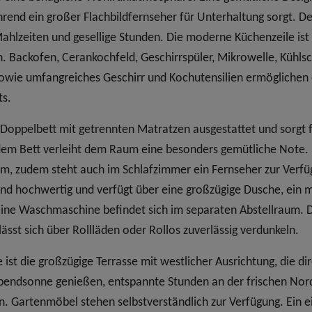
end ein großer Flachbildfernseher für Unterhaltung sorgt. De
ahlzeiten und gesellige Stunden. Die moderne Küchenzeile ist
n. Backofen, Cerankochfeld, Geschirrspüler, Mikrowelle, Kühls
sowie umfangreiches Geschirr und Kochutensilien ermöglichen 
ts.
Doppelbett mit getrennten Matratzen ausgestattet und sorgt 
dem Bett verleiht dem Raum eine besonders gemütliche Note. 
um, zudem steht auch im Schlafzimmer ein Fernseher zur Verfü
und hochwertig und verfügt über eine großzügige Dusche, ein
ine Waschmaschine befindet sich im separaten Abstellraum. 
sst sich über Rollläden oder Rollos zuverlässig verdunkeln.
st die großzügige Terrasse mit westlicher Ausrichtung, die di
Abendsonne genießen, entspannte Stunden an der frischen Nor
n. Gartenmöbel stehen selbstverständlich zur Verfügung. Ein e