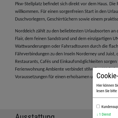
Pkw-Stellplatz befindet sich direkt vor dem Haus. Die
willkommen. Für einen sorgenfreien Start in den Url
Duschvorlegern, Geschirrtüchern sowie einem praktis
Norddeich zählt zu den beliebtesten Urlaubsorten an 
Flair, dem feinen Sandstrand und dem einzigartigen
Wattwanderungen oder Fahrradtouren durch die flache
Fährverbindungen zu den Inseln Norderney und Juist,
Restaurants, Cafés und Einkaufsmöglichkeiten sorgen 
Ferienwohnung Ambiente verbindet stilvollen Wohnko
Cookie-
Voraussetzungen für einen erholsamen und genussvol
Hier können S
lesen Sie bitt
Kundensupp
Ausstattung
↓
1
Dienst