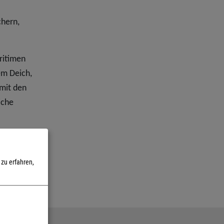
chern,
ritimen
em Deich,
 mit den
iche
zu erfahren,