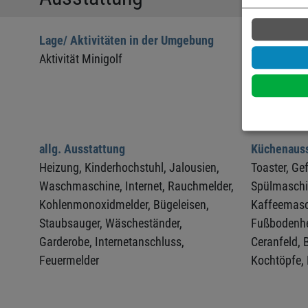
Lage/ Aktivitäten in der Umgebung
Wohnberei
Aktivität Minigolf
Jalousien,
W - Lan / In
SAT/Kabel-
Fernseher,
allg. Ausstattung
Küchenauss
Heizung,
Kinderhochstuhl,
Jalousien,
Toaster,
Gef
Waschmaschine,
Internet,
Rauchmelder,
Spülmaschi
Kohlenmonoxidmelder,
Bügeleisen,
Kaffeemasc
Staubsauger,
Wäscheständer,
Fußbodenhe
Garderobe,
Internetanschluss,
Ceranfeld,
Feuermelder
Kochtöpfe,