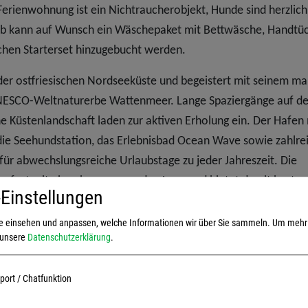
 Ferienwohnung ist ein Nichtraucherobjekt, Hunde sind herzlich
aub kann auf Wunsch ein Wäschepaket mit Bettwäsche, Handtü
chen Starterset hinzugebucht werden.
der ostfriesischen Nordseeküste und begeistert mit seinem ma
 UNESCO-Weltnaturerbe Wattenmeer. Lange Spaziergänge auf d
 Küstenlandschaft laden zur aktiven Erholung ein. Der Hafen
 die Seehundstation, das Erlebnisbad Ocean Wave sowie zahlre
für abwechslungsreiche Urlaubstage zu jeder Jahreszeit. Die
mfort mit einer hervorragenden Lage und bietet damit beste
Einstellungen
len Nordseeurlaub in Norddeich.
ie einsehen und anpassen, welche Informationen wir über Sie sammeln.
Um mehr 
e unsere
Datenschutzerklärung
.
ort / Chatfunktion