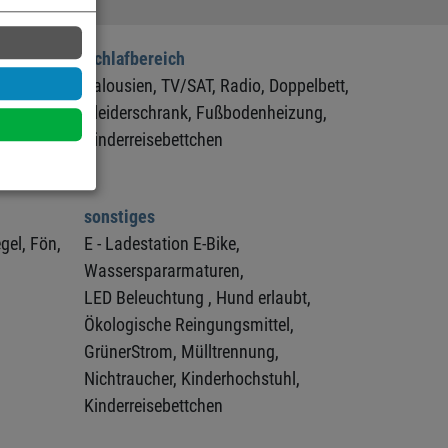
Schlafbereich
Jalousien,
TV/SAT,
Radio,
Doppelbett,
Kleiderschrank,
Fußbodenheizung,
Kinderreisebettchen
sonstiges
gel,
Fön,
E - Ladestation E-Bike,
Wasserspararmaturen,
LED Beleuchtung ,
Hund erlaubt,
Ökologische Reingungsmittel,
GrünerStrom,
Mülltrennung,
Nichtraucher,
Kinderhochstuhl,
Kinderreisebettchen