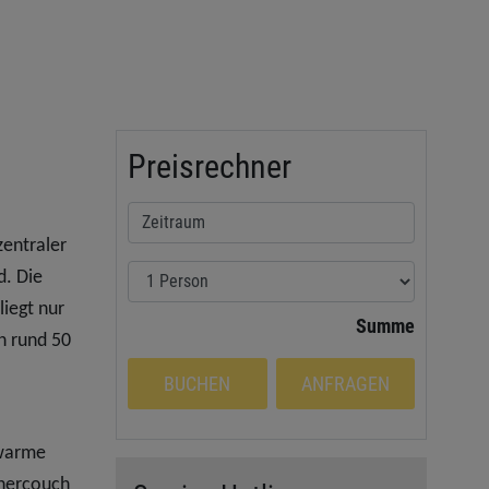
Preisrechner
zentraler
d. Die
iegt nur
Summe
n rund 50
BUCHEN
ANFRAGEN
 warme
gnercouch