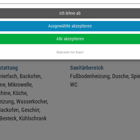
Ich lehne ab
ch
Außenbereich
Fußbodenheizung,
Terrasse,
Fahrradabstellraum,
Ausgewählte akzeptieren
ternet kostenlos,
Gartenstühle,
Parkplatz
Alle akzeptieren
TV,
DVD-Player,
Stereoanlage,
Radio
Realisiert mit Klaro!
tattung
Sanitärbereich
rierfach,
Backofen,
Fußbodenheizung,
Dusche,
Spie
ne,
Mikrowelle,
WC
hine,
Küche,
izung,
Wasserkocher,
Backofen,
Geschirr,
Besteck,
Kühlschrank