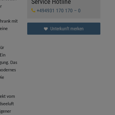
Service Hotline
r
+494931 170 170 – 0
chrank mit
Unterkunft merken
eine
für
Ein
gung. Das
 modernes
Die
rekt vom
dseeluft
igener