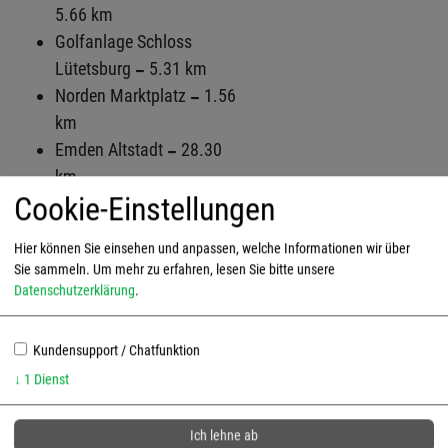
5.66 km
Golfanlage Schloss
Lütetsburg
5.31 km
Norden Marktplatz
1.56
km
Emden Altstadt
28.30
km
Cookie-Einstellungen
Aurich Altstadt
26.97
km
Hier können Sie einsehen und anpassen, welche Informationen wir über
Hafen Greetsiel
13.81
Sie sammeln.
Um mehr zu erfahren, lesen Sie bitte unsere
km
Datenschutzerklärung
.
Hage Ortmitte
7.05 km
Nord Apotheke
0.71 km
Kundensupport / Chatfunktion
↓
1
Dienst
Bewertungen und Lage
Ich lehne ab