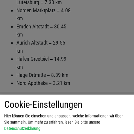
Lütetsburg
7.30 km
Norden Marktplatz
4.08
km
Emden Altstadt
30.45
km
Aurich Altstadt
29.55
km
Hafen Greetsiel
14.99
km
Hage Ortmitte
8.89 km
Nord Apotheke
3.21 km
Bewertungen und Lage
Cookie-Einstellungen
Hier können Sie einsehen und anpassen, welche Informationen wir über
Sie sammeln.
Um mehr zu erfahren, lesen Sie bitte unsere
Ich stimme der Verarbeitung von Daten
Datenschutzerklärung
.