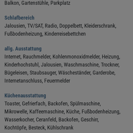
Balkon,
Gartenstühle,
Parkplatz
Schlafbereich
Jalousien,
TV/SAT,
Radio,
Doppelbett,
Kleiderschrank,
Fußbodenheizung,
Kinderreisebettchen
allg. Ausstattung
Internet,
Rauchmelder,
Kohlenmonoxidmelder,
Heizung,
Kinderhochstuhl,
Jalousien,
Waschmaschine,
Trockner,
Bügeleisen,
Staubsauger,
Wäscheständer,
Garderobe,
Internetanschluss,
Feuermelder
Küchenausstattung
Toaster,
Gefrierfach,
Backofen,
Spülmaschine,
Mikrowelle,
Kaffeemaschine,
Küche,
Fußbodenheizung,
Wasserkocher,
Ceranfeld,
Backofen,
Geschirr,
Kochtöpfe,
Besteck,
Kühlschrank