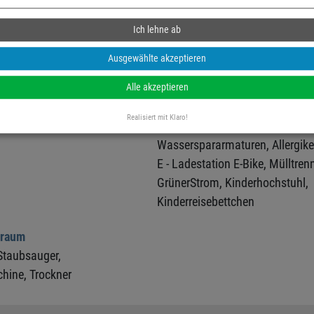
Ich lehne ab
Ausgewählte akzeptieren
eich
sonstiges
Alle akzeptieren
izung,
Dusche,
Spiegel,
Fön,
Ökologische Reingungsmittel,
Realisiert mit Klaro!
Nichtraucher,
LED Beleuchtung 
Wasserspararmaturen,
Allergik
E - Ladestation E-Bike,
Mülltren
GrünerStrom,
Kinderhochstuhl,
Kinderreisebettchen
sraum
Staubsauger,
hine,
Trockner