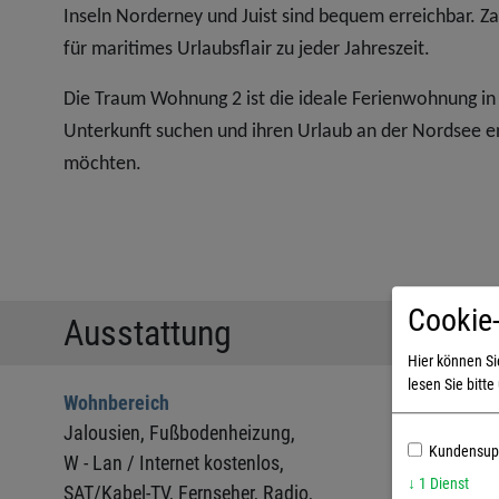
Inseln Norderney und Juist sind bequem erreichbar. Z
für maritimes Urlaubsflair zu jeder Jahreszeit.
Die Traum Wohnung 2 ist die ideale Ferienwohnung in No
Unterkunft suchen und ihren Urlaub an der Nordsee 
möchten.
Cookie-
Ausstattung
Hier können S
lesen Sie bitt
Wohnbereich
Außenbere
Jalousien,
Fußbodenheizung,
Terrasse,
Fa
Kundensupp
W - Lan / Internet kostenlos,
Gartenstühl
↓
1
Dienst
SAT/Kabel-TV,
Fernseher,
Radio,