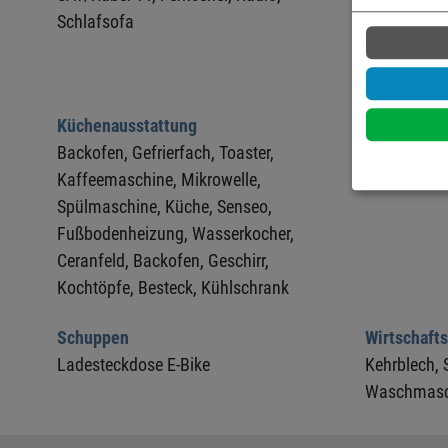
Schlafsofa
Küchenausstattung
Sanitärber
Backofen,
Gefrierfach,
Toaster,
Fußbodenhe
Kaffeemaschine,
Mikrowelle,
WC
Spülmaschine,
Küche,
Senseo,
Fußbodenheizung,
Wasserkocher,
Ceranfeld,
Backofen,
Geschirr,
Kochtöpfe,
Besteck,
Kühlschrank
Schuppen
Wirtschaft
Ladesteckdose E-Bike
Kehrblech,
Waschmasc