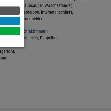
Staubsauger,
Wäscheständer,
Garderobe,
Internetanschluss,
Feuermelder
Schlafzimmer 1
Jalousien,
Doppelbett
,
ergerecht,
nung,