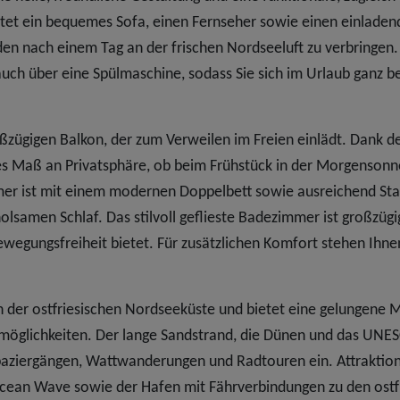
etet ein bequemes Sofa, einen Fernseher sowie einen einlade
den nach einem Tag an der frischen Nordseeluft zu verbringen.
 auch über eine Spülmaschine, sodass Sie sich im Urlaub ganz 
ßzügigen Balkon, der zum Verweilen im Freien einlädt. Dank d
es Maß an Privatsphäre, ob beim Frühstück in der Morgensonn
mer ist mit einem modernen Doppelbett sowie ausreichend S
lsamen Schlaf. Das stilvoll geflieste Badezimmer ist großzügi
ewegungsfreiheit bietet. Für zusätzlichen Komfort stehen Ihne
n der ostfriesischen Nordseeküste und bietet eine gelungene 
tmöglichkeiten. Der lange Sandstrand, die Dünen und das UNE
aziergängen, Wattwanderungen und Radtouren ein. Attraktion
cean Wave sowie der Hafen mit Fährverbindungen zu den ostf