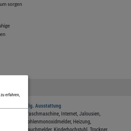
trum sorgen
uhige
ßen
zu erfahren,
allg. Ausstattung
lbett,
Waschmaschine,
Internet,
Jalousien,
ng,
Kohlenmonoxidmelder,
Heizung,
Rauchmelder,
Kinderhochstuhl,
Trockner,