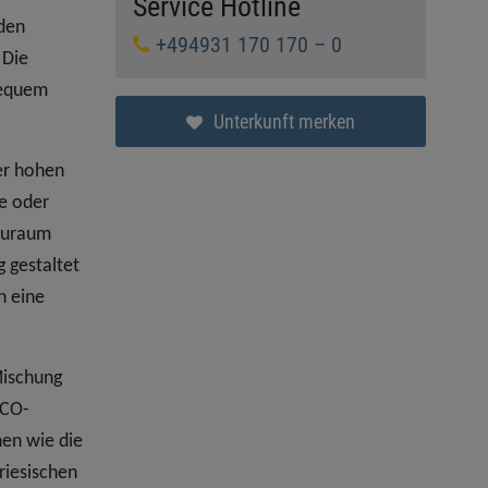
Service Hotline
nden
+494931 170 170 – 0
 Die
bequem
Unterkunft merken
er hohen
e oder
tauraum
g gestaltet
n eine
Mischung
SCO-
en wie die
riesischen