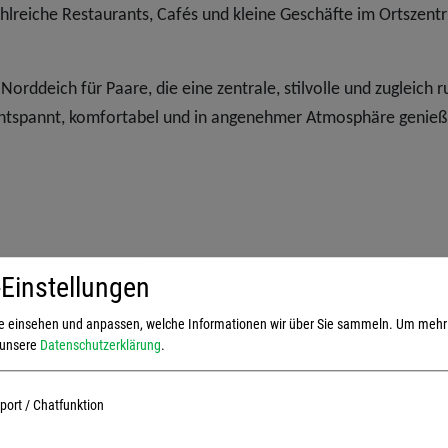
ahlreiche Restaurants, Cafés und kleine Geschäfte im Ortszen
rddeich für Paare, die eine zentrale, stilvolle und zugleich r
entspannt, komfortabel und in angenehmer Atmosphäre genie
Einstellungen
ie einsehen und anpassen, welche Informationen wir über Sie sammeln.
Um mehr 
e unsere
Datenschutzerklärung
.
ich
Schlafbereich
hrradabstellraum,
Jalousien,
TV/SAT,
Radio,
Doppe
ort / Chatfunktion
e,
Parkplatz
Kleiderschrank,
Fußbodenheizu
Kinderreisebettchen